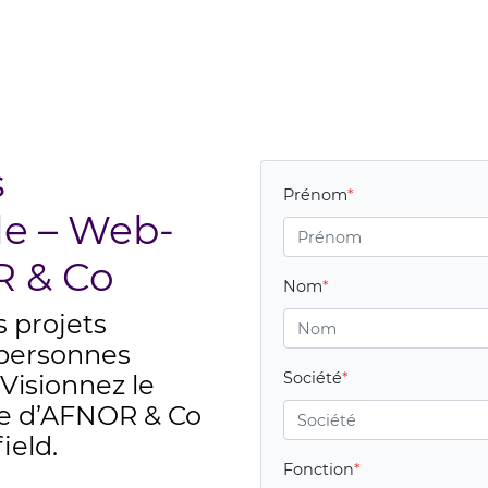
s
Prénom
le – Web-
R & Co
Nom
 projets
 personnes
Société
Visionnez le
ce d’AFNOR & Co
ield.
Fonction